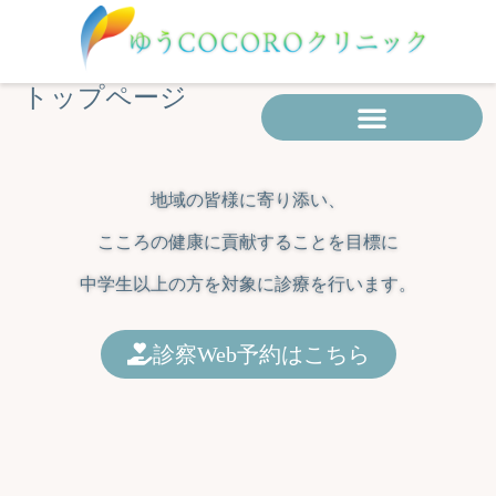
内
容
を
ス
トップページ
キ
ッ
プ
地域の皆様に寄り添い、
こころの健康に貢献することを目標に
中学生以上の方を対象に診療を行います。
診察Web予約はこちら