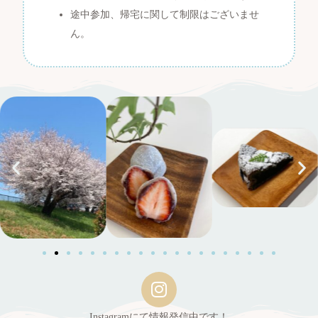
途中参加、帰宅に関して制限はございませ
ん。
I
n
s
Instagramにて情報発信中です！