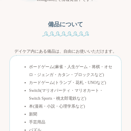
t
a
g
r
備品について
a
m
デイケア内にある備品は、自由にお使いいただけます。
ボードゲーム(麻雀・人生ゲーム・将棋・オセ
ロ・ジェンガ・カタン・ブロックスなど)
カードゲーム(トランプ・花札・UNOなど)
Switch(マリオパーティ・マリオカート・
Switch Sports・桃太郎電鉄など)
本(漫画・小説・心理学系など)
新聞
手芸用品
パズル