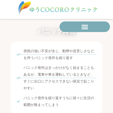
内
容
を
ス
キ
パニック障害
ッ
プ
突然の強い不安が生じ、動悸や息苦しさなど
を伴うパニック発作を繰り返す
パニック発作はきっかけがなく始まることも
あるが、電車や車を運転しているときなど、
すぐに出口にアクセスできない状況で起こり
やすい
パニック発作を繰り返すうちに徐々に生活の
範囲が狭まってしまう