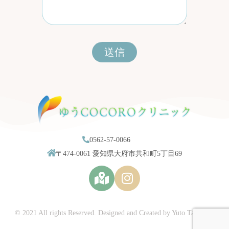
送信
0562-57-0066
〒474-0061 愛知県大府市共和町5丁目69
I
n
s
t
© 2021 All rights Reserved. Designed and Created by Yuto Takasaki.
a