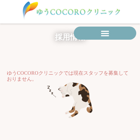
内
容
を
ス
キ
採用情報
ッ
プ
ゆうCOCOROクリニックでは現在スタッフを募集して
おりません。