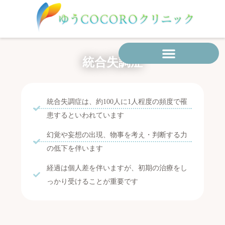
内
容
を
ス
キ
統合失調症
ッ
プ
統合失調症は、約100人に1人程度の頻度で罹
患するといわれています
幻覚や妄想の出現、物事を考え・判断する力
の低下を伴います
経過は個人差を伴いますが、初期の治療をし
っかり受けることが重要です